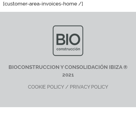
[customer-area-invoices-home /]
BIOCONSTRUCCION Y CONSOLIDACIÓN IBIZA ®
2021
/
COOKIE POLICY
PRIVACY POLICY